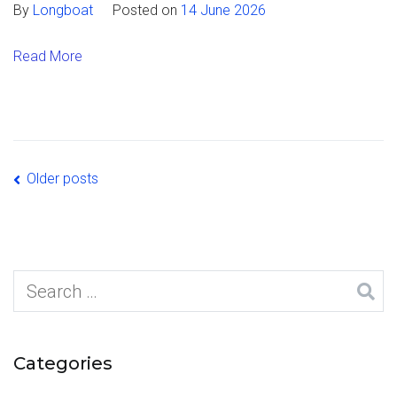
By
Longboat
Posted on
14 June 2026
Read More
Older posts
Categories