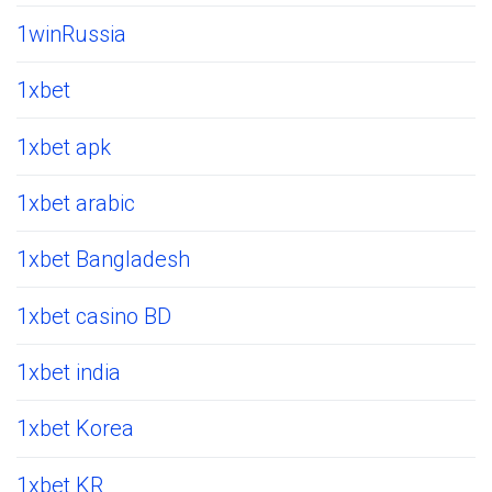
1winRussia
1xbet
1xbet apk
1xbet arabic
1xbet Bangladesh
1xbet casino BD
1xbet india
1xbet Korea
1xbet KR