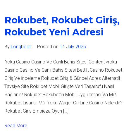
Rokubet, Rokubet Giriş,
Rokubet Yeni Adresi
By
Longboat
Posted on
14 July 2026
“roku Casino Casino Ve Canlı Bahis Sitesi Content «roku
Casino Casino Ve Canlı Bahis Sitesi Bettilt Casino Rokubet
Giriş Ve İnceleme Rokubet Giriş & Güncel Adres Alternatif
Tavsiye Site Rokubet Mobil Girişte Veri Tasarrufu Nasıl
Sağlanır? Rokubet Rokubet’in Mobil Uygulaması Va Mı?
Rokubet Lisanslı Mı? “roku Wager On Line Casino Nelerdir?
Rokubet Giris Empieza Oyun […]
Read More