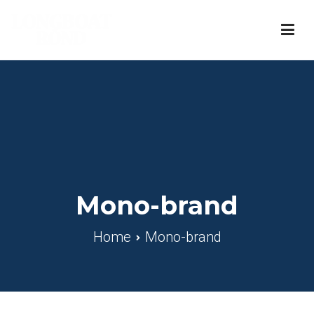
Longboat Rond
Risk Consultancy
Mono-brand
Home
Mono-brand