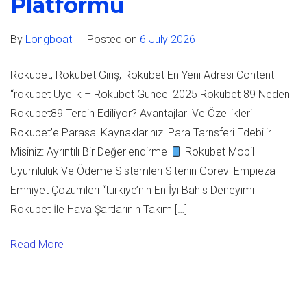
Platformu
By
Longboat
Posted on
6 July 2026
Rokubet, Rokubet Giriş, Rokubet En Yeni Adresi Content
“rokubet Üyelik – Rokubet Güncel 2025 Rokubet 89 Neden
Rokubet89 Tercih Ediliyor? Avantajları Ve Özellikleri
Rokubet’e Parasal Kaynaklarınızı Para Tarnsferi Edebilir
Misiniz: Ayrıntılı Bir Değerlendirme
Rokubet Mobil
Uyumluluk Ve Ödeme Sistemleri Sitenin Görevi Empieza
Emniyet Çözümleri “türkiye’nin En İyi Bahis Deneyimi
Rokubet İle Hava Şartlarının Takım […]
Read More