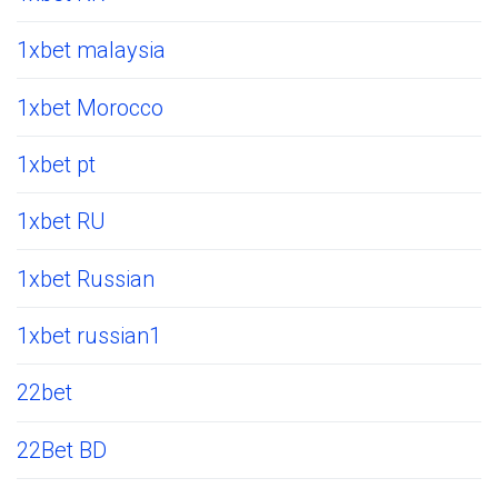
1xbet malaysia
1xbet Morocco
1xbet pt
1xbet RU
1xbet Russian
1xbet russian1
22bet
22Bet BD