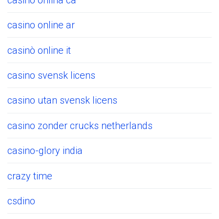
casino online ar
casinò online it
casino svensk licens
casino utan svensk licens
casino zonder crucks netherlands
casino-glory india
crazy time
csdino