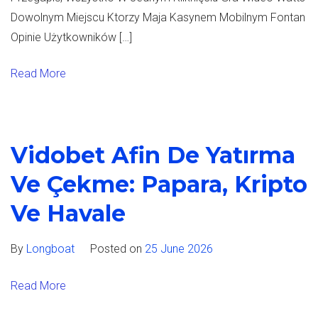
Dowolnym Miejscu Ktorzy Maja Kasynem Mobilnym Fontan
Opinie Użytkowników […]
Read More
Vidobet Afin De Yatırma
Ve Çekme: Papara, Kripto
Ve Havale
By
Longboat
Posted on
25 June 2026
Read More