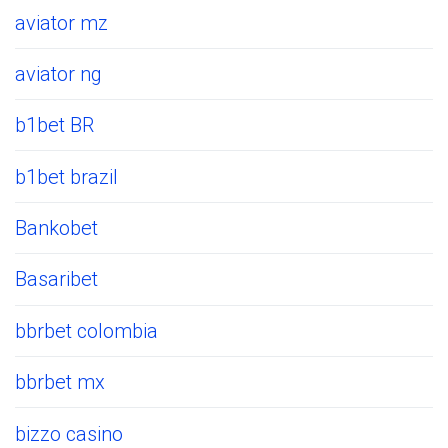
aviator mz
aviator ng
b1bet BR
b1bet brazil
Bankobet
Basaribet
bbrbet colombia
bbrbet mx
bizzo casino