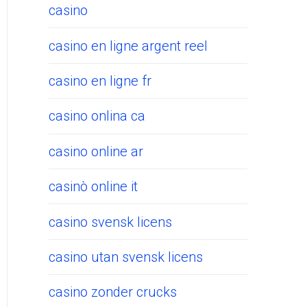
casino
casino en ligne argent reel
casino en ligne fr
casino onlina ca
casino online ar
casinò online it
casino svensk licens
casino utan svensk licens
casino zonder crucks