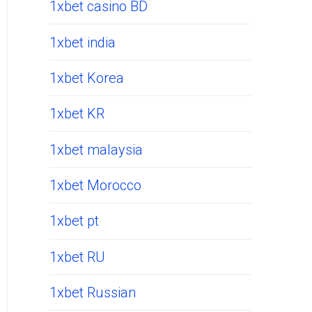
1xbet casino BD
1xbet india
1xbet Korea
1xbet KR
1xbet malaysia
1xbet Morocco
1xbet pt
1xbet RU
1xbet Russian