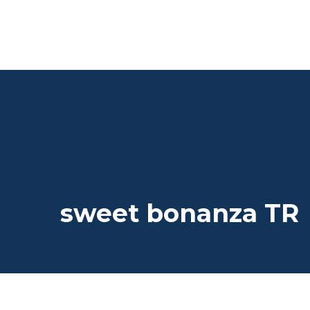
Longboat Rond
Risk Consultancy
sweet bonanza TR