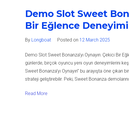
Demo Slot Sweet Bona
Bir Eğlence Deneyimi
By
Longboat
Posted on
12 March 2025
Demo Slot Sweet Bonanza’yı Oynayın: Çekici Bir Eğle
günlerde, birçok oyuncu yeni oyun deneyimlerini keş
Sweet Bonanza’yı Oynayın” bu arayışta öne çıkan bi
strateji geliştirebilir. Peki, Sweet Bonanza demoları
Read More