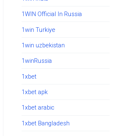
1WIN Official In Russia
1win Turkiye
1win uzbekistan
1winRussia
1xbet
1xbet apk
1xbet arabic
1xbet Bangladesh