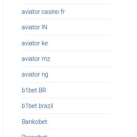
aviator casino fr
aviator IN
aviator ke
aviator mz
aviator ng
b1bet BR
b1bet brazil
Bankobet