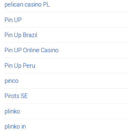
pelican casino PL
Pin UP
Pin Up Brazil
Pin UP Online Casino
Pin Up Peru
pinco
Pirots SE
plinko
plinko in