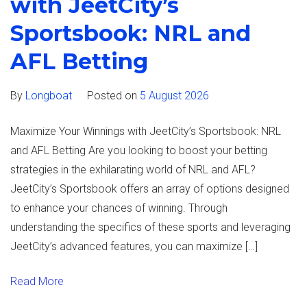
with JeetCity’s
Sportsbook: NRL and
AFL Betting
By
Longboat
Posted on
5 August 2026
Maximize Your Winnings with JeetCity’s Sportsbook: NRL
and AFL Betting Are you looking to boost your betting
strategies in the exhilarating world of NRL and AFL?
JeetCity’s Sportsbook offers an array of options designed
to enhance your chances of winning. Through
understanding the specifics of these sports and leveraging
JeetCity’s advanced features, you can maximize […]
Read More