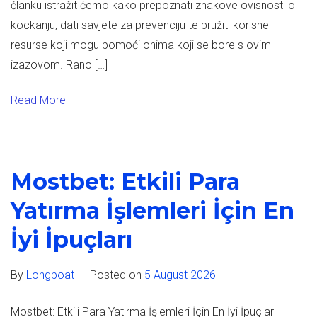
članku istražit ćemo kako prepoznati znakove ovisnosti o
kockanju, dati savjete za prevenciju te pružiti korisne
resurse koji mogu pomoći onima koji se bore s ovim
izazovom. Rano […]
Read More
Mostbet: Etkili Para
Yatırma İşlemleri İçin En
İyi İpuçları
By
Longboat
Posted on
5 August 2026
Mostbet: Etkili Para Yatırma İşlemleri İçin En İyi İpuçları