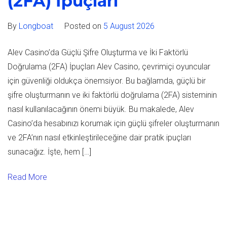
(2FA) İpuçları
By
Longboat
Posted on
5 August 2026
Alev Casino’da Güçlü Şifre Oluşturma ve İki Faktörlü
Doğrulama (2FA) İpuçları Alev Casino, çevrimiçi oyuncular
için güvenliği oldukça önemsiyor. Bu bağlamda, güçlü bir
şifre oluşturmanın ve iki faktörlü doğrulama (2FA) sisteminin
nasıl kullanılacağının önemi büyük. Bu makalede, Alev
Casino’da hesabınızı korumak için güçlü şifreler oluşturmanın
ve 2FA’nın nasıl etkinleştirileceğine dair pratik ipuçları
sunacağız. İşte, hem […]
Read More