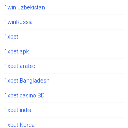
1win uzbekistan
1winRussia
1xbet
1xbet apk
1xbet arabic
1xbet Bangladesh
1xbet casino BD
1xbet india
1xbet Korea