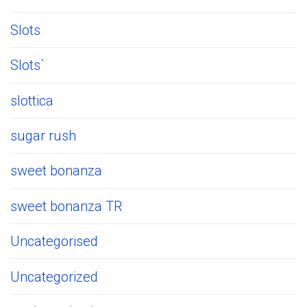
Slots
Slots`
slottica
sugar rush
sweet bonanza
sweet bonanza TR
Uncategorised
Uncategorized