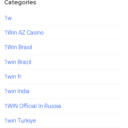
Categories
1w
1Win AZ Casino
1Win Brasil
1win Brazil
1win fr
1win India
1WIN Official In Russia
1win Turkiye