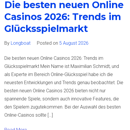
Die besten neuen Online
Casinos 2026: Trends im
Glücksspielmarkt
By
Longboat
Posted on
5 August 2026
Die besten neuen Online Casinos 2026: Trends im
Glücksspielmarkt Mein Name ist Maximilian Schmidt, und
als Experte im Bereich Online-Glücksspiel habe ich die
neuesten Entwicklungen und Trends genau beobachtet. Die
besten neuen Online Casinos 2026 bieten nicht nur
spannende Spiele, sondern auch innovative Features, die
den Spielern zugutekommen. Bei der Auswahl des besten
Online-Casinos sollte […]
Read More