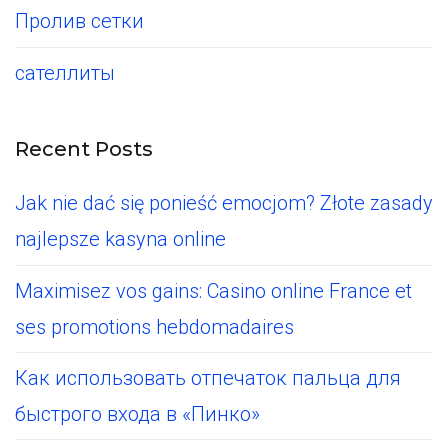
Пролив сетки
сателлиты
Recent Posts
Jak nie dać się ponieść emocjom? Złote zasady
najlepsze kasyna online
Maximisez vos gains: Casino online France et
ses promotions hebdomadaires
Как использовать отпечаток пальца для
быстрого входа в «Пинко»