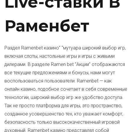
Live-ставки В
Раменбет
Раздел Ramenbet казино” “мутуара широкий выбор игр,
включая слоты, настольные игры и игры с живыми
дилерами. В разделе Ramen bet “Акции” отображаются
все текущие предложениями и бонусы, нами могут
воспользоваться пользователи. Ramenbet — как
онлайн казино, подобное сочетает в себя современные
технологии, широкий выбор игр же удобство доступа.
Так не просто платформа для игры, это пространство,
созданное усовершенство тех, кто уважает комфорт,
безопасность только высококачественный игровой
духовный. Ramenbet казино представлял собой