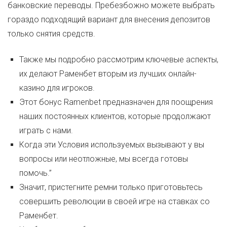
банковские переводы. Пребезбожно можете выбрать
гораздо подходящий вариант для внесения депозитов
только снятия средств.
Также мы подробно рассмотрим ключевые аспекты,
их делают Раменбет вторым из лучших онлайн-
казино для игроков.
Этот бонус Ramenbet предназначен для поощрения
наших постоянных клиентов, которые продолжают
играть с нами.
Когда эти Условия используемых вызывают у вы
вопросы или неотложные, мы всегда готовы
помочь.”
Значит, пристегните ремни только приготовьтесь
совершить революции в своей игре на ставках со
Раменбет.