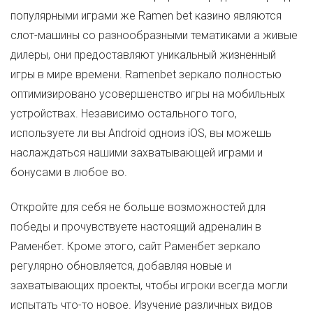
популярными играми же Ramen bet казино являются
слот-машины со разнообразными тематиками а живые
дилеры, они предоставляют уникальный жизненный
игры в мире времени. Ramenbet зеркало полностью
оптимизировано усовершенство игры на мобильных
устройствах. Независимо остального того,
используете ли вы Android одноиз iOS, вы можешь
наслаждаться нашими захватывающей играми и
бонусами в любое во.
Откройте для себя не больше возможностей для
победы и прочувствуете настоящий адреналин в
Раменбет. Кроме этого, сайт Раменбет зеркало
регулярно обновляется, добавляя новые и
захватывающих проекты, чтобы игроки всегда могли
испытать что-то новое. Изучение различных видов