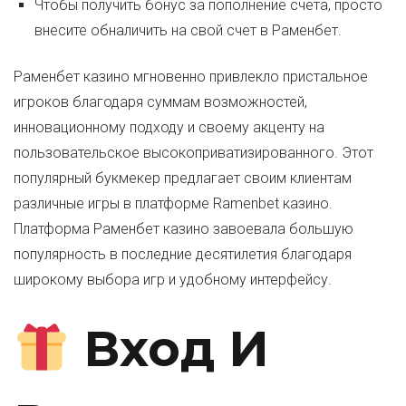
Чтобы получить бонус за пополнение счета, просто
внесите обналичить на свой счет в Раменбет.
Раменбет казино мгновенно привлекло пристальное
игроков благодаря суммам возможностей,
инновационному подходу и своему акценту на
пользовательское высокоприватизированного. Этот
популярный букмекер предлагает своим клиентам
различные игры в платформе Ramenbet казино.
Платформа Раменбет казино завоевала большую
популярность в последние десятилетия благодаря
широкому выбора игр и удобному интерфейсу.
Вход И