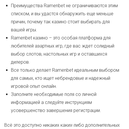
Преимущества Ramenbet не ограничиваются этим
списком, и вы удастся обнаружить еще меньше
причин, почему так казино стоит выбирать для
вашей игры.
Ramenbet казино – это особая платформа для
любителей азартных игр, где вас ждет солидный
выбор слотов, настольных игр и оставшихся
дилеров.
Все только делает Ramenbet идеальным выбором
для самых, кто ищет небрендовые и надежный
игровой опыт онлайн.
Заполните необходимые поля со личной
информацией а следуйте инструкциям
усовершенство завершения регистрации.
Всё это доступно никаких каких-либо дополнительных