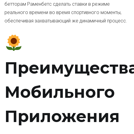
бетторам Раменбетc сделать ставки в режиме
реального времени во время спортивного моменты,
обеспечивая захватывающий же динамичный процесс.
Преимуществ
Мобильного
Приложения