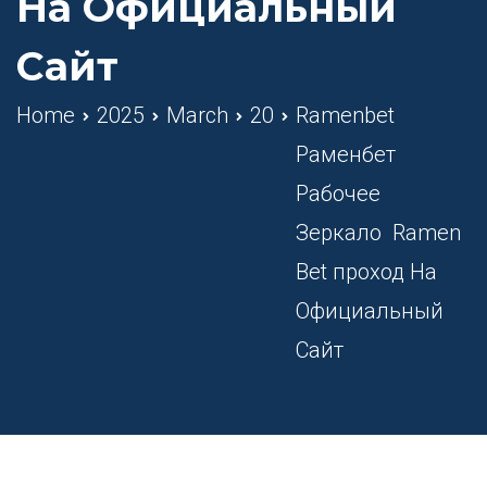
На Официальный
Сайт
Home
2025
March
20
Ramenbet
Раменбет ️
Рабочее
Зеркало ️ Ramen
Bet проход На
Официальный
Сайт