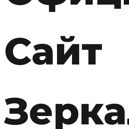
Сайт ️
Зерка