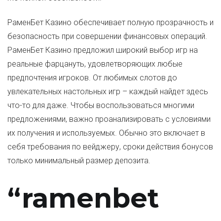
РаменБет Казино обеспечивает полную прозрачность и
безопасность при совершении финансовых операций.
РаменБет Казино предложил широкий выбор игр на
реальные фарцануть, удовлетворяющих любые
предпочтения игроков. От любимых слотов до
увлекательных настольных игр – каждый найдет здесь
что-то для даже. Чтобы воспользоваться многими
предложениями, важно проанализировать с условиями
их получения и используемых. Обычно это включает в
себя требования по вейджеру, сроки действия бонусов
только минимальный размер депозита.
“ramenbet