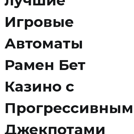
лучшие
Игровые
Автоматы
Рамен Бет
Казино с
Прогрессивным
Джекпотами