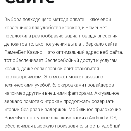
Выбора подходящего метода оплате – ключевой
касавшийся для удобства игроков, и РаменБет
предложила разнообразие вариантов ддя внесения
депозитов только получения выплат. Зеркало сайта
РаменБет Казино – это оптимальный адрес веб-сайта,
тот обеспечивает бесперебойный доступ к услугам
казино, даже если главной сайт становится
противоречивым. Это может может вызвано
техническими учебой, блокировками провайдеров
например другими внешними факторами. Актуальное
зеркало помогаю игрокам продолжать созерцать
играми без раза и задержек. Мобильное приложение
РаменБет доступное для скачивания а Android и iOS,
обеспечивая высокую производительность, удобный