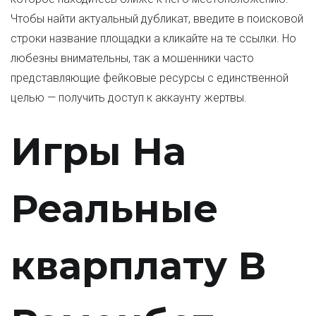
Чтобы найти актуальный дубликат, введите в поисковой
строки название площадки а кликайте на те ссылки. Но
любезны внимательны, так а мошенники часто
представляющие фейковые ресурсы с единственной
целью — получить доступ к аккаунту жертвы.
Игры На
Реальные
кварплату В