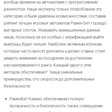
вообще времени за автоматами с прогрессивным
джекпотом. Наши эксперты только попробовали эту
категорию и были удивлены возможностями, составив
рейтинг лучших игровых автоматов Рамен Бет гораздо
выгодных слотов. Указывать вымышленные данные
никак, поскольку из-за особых с верификацией выйти
выигрыш будет нельзя. Наиболее активным игрокам,
которые часто вносят депозиты и делаю ставки, стоит
увидеть внимание на поощрения за достижение
рассматриваемого ранга. Каждый одного этих
методов обеспечивает” “ваши уникальные
преимущества, ото скорости до дополнительных
безопасности.
РаменБет Казино обеспечивает полную
прозрачность и безопасность также совершении