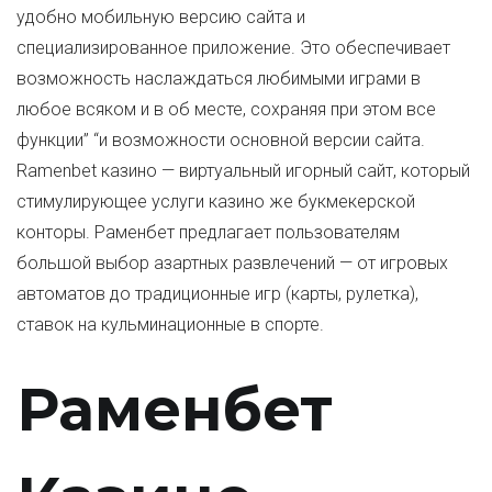
удобно мобильную версию сайта и
специализированное приложение. Это обеспечивает
возможность наслаждаться любимыми играми в
любое всяком и в об месте, сохраняя при этом все
функции” “и возможности основной версии сайта.
Ramenbet казино — виртуальный игорный сайт, который
стимулирующее услуги казино же букмекерской
конторы. Раменбет предлагает пользователям
большой выбор азартных развлечений — от игровых
автоматов до традиционные игр (карты, рулетка),
ставок на кульминационные в спорте.
Раменбет