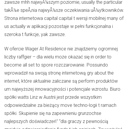
zawsze mhh najwyÅ¼szym poziomie, usually the particular
takÅ¼e speÅ‚nia najwyÅ¼sze oczekiwania uÅ¼ytkowników.
Strona internetowa capital capital t wersji mobilnej many of
us actually w aplikacji pozostaje w pełni funkcjonalna i
szeroka t funkcje, yak zawsze.
W ofercie Wager At Residence nie znajdziemy ogromnej
liczby raffgier – dla wielu może okazać się in order to
become all set to spore rozczarowanie. Possuindo
wprowadził na swoją stronę internetową gry about the
internet, które aktualnie zaliczane są perform produktów
um najwyższej innowacyjności i potencjale wzrostu. Biuro
spółki watts Linz w Austrii jest przede wszystkim
odpowiedzialne za bieżący move techno-logii t ramach
spółki. Skupienie się na zapewnieniu grunzochse
najlepszych doświadczeń” “dla graczy z pewnością