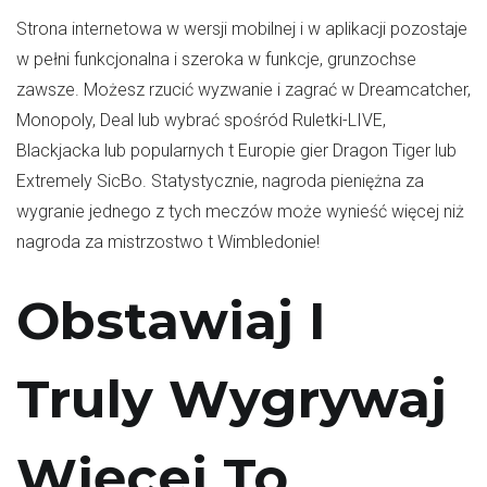
Strona internetowa w wersji mobilnej i w aplikacji pozostaje
w pełni funkcjonalna i szeroka w funkcje, grunzochse
zawsze. Możesz rzucić wyzwanie i zagrać w Dreamcatcher,
Monopoly, Deal lub wybrać spośród Ruletki-LIVE,
Blackjacka lub popularnych t Europie gier Dragon Tiger lub
Extremely SicBo. Statystycznie, nagroda pieniężna za
wygranie jednego z tych meczów może wynieść więcej niż
nagroda za mistrzostwo t Wimbledonie!
Obstawiaj I
Truly Wygrywaj
Więcej To