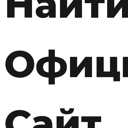
Найт
Офиц
Сайт