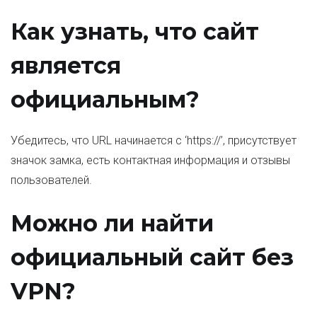
Как узнать, что сайт
является
официальным?
Убедитесь, что URL начинается с ‘https://’, присутствует
значок замка, есть контактная информация и отзывы
пользователей.
Можно ли найти
официальный сайт без
VPN?