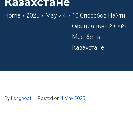
Казахстане
Home
2025
May
4
10 Способов Найти
Официальный Сайт
Мостбет в
Казахстане
By
Longboat
Posted on
4 May 2025