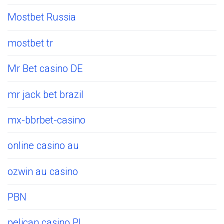
Mostbet Russia
mostbet tr
Mr Bet casino DE
mr jack bet brazil
mx-bbrbet-casino
online casino au
ozwin au casino
PBN
pelican casino PL