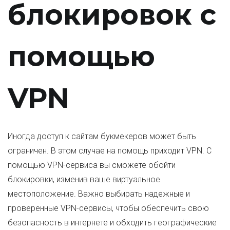
блокировок с
помощью
VPN
Иногда доступ к сайтам букмекеров может быть
ограничен. В этом случае на помощь приходит VPN. С
помощью VPN-сервиса вы сможете обойти
блокировки, изменив ваше виртуальное
местоположение. Важно выбирать надежные и
проверенные VPN-сервисы, чтобы обеспечить свою
безопасность в интернете и обходить географические