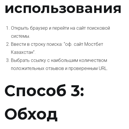
использования
Открыть браузер и перейти на сайт поисковой
системы.
Ввести в строку поиска: “оф. сайт Мостбет
Казахстан”.
Выбрать ссылку с наибольшим количеством
положительных отзывов и проверенным URL.
Способ 3:
Обход