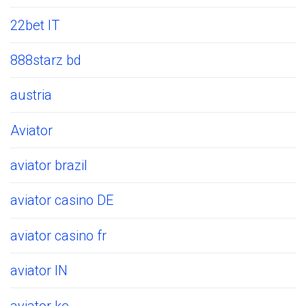
22bet IT
888starz bd
austria
Aviator
aviator brazil
aviator casino DE
aviator casino fr
aviator IN
aviator ke