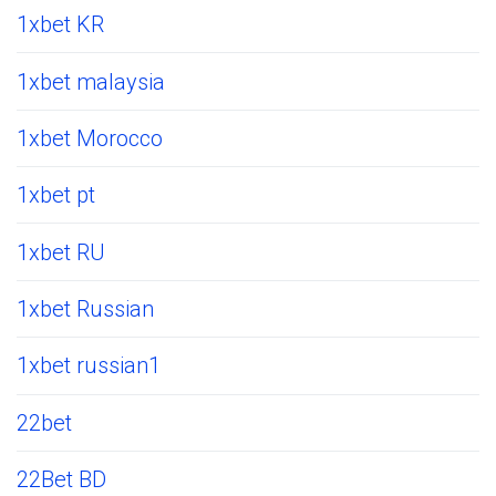
1xbet KR
1xbet malaysia
1xbet Morocco
1xbet pt
1xbet RU
1xbet Russian
1xbet russian1
22bet
22Bet BD