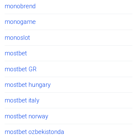
monobrend
monogame
monoslot
mostbet
mostbet GR
mostbet hungary
mostbet italy
mostbet norway
mostbet ozbekistonda