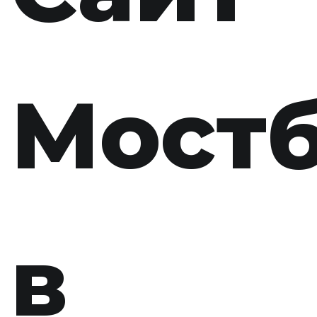
Мостб
в