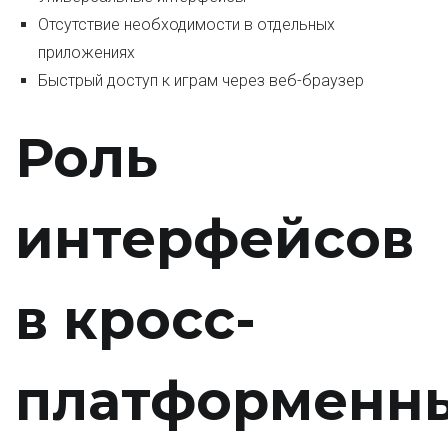
Отсутствие необходимости в отдельных
приложениях
Быстрый доступ к играм через веб-браузер
Роль
интерфейсов
в кросс-
платформенн