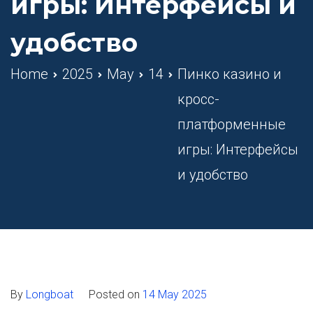
игры: Интерфейсы и
удобство
Home
2025
May
14
Пинко казино и
кросс-
платформенные
игры: Интерфейсы
и удобство
By
Longboat
Posted on
14 May 2025