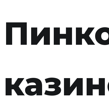
Пинк
казин