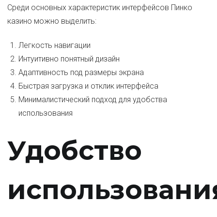
Среди основных характеристик интерфейсов Пинко
казино можно выделить:
Легкость навигации
Интуитивно понятный дизайн
Адаптивность под размеры экрана
Быстрая загрузка и отклик интерфейса
Минималистический подход для удобства
использования
Удобство
использовани