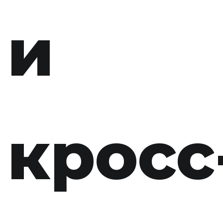
и
кросс