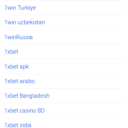
1win Turkiye
1win uzbekistan
1winRussia
1xbet
1xbet apk
1xbet arabic
1xbet Bangladesh
1xbet casino BD
1xbet india