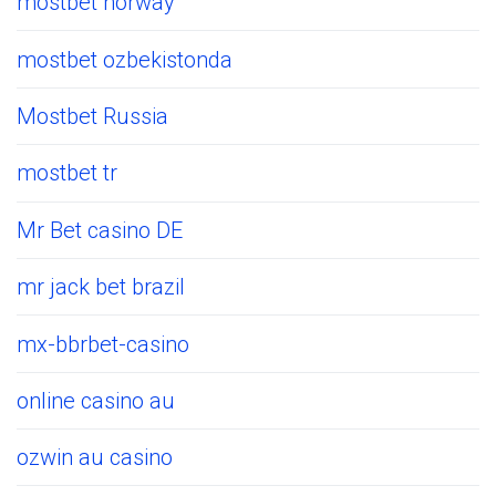
mostbet norway
mostbet ozbekistonda
Mostbet Russia
mostbet tr
Mr Bet casino DE
mr jack bet brazil
mx-bbrbet-casino
online casino au
ozwin au casino