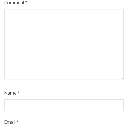
Comment
*
Name
*
Email
*