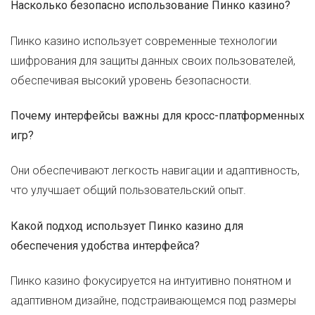
Насколько безопасно использование Пинко казино?
Пинко казино использует современные технологии
шифрования для защиты данных своих пользователей,
обеспечивая высокий уровень безопасности.
Почему интерфейсы важны для кросс-платформенных
игр?
Они обеспечивают легкость навигации и адаптивность,
что улучшает общий пользовательский опыт.
Какой подход использует Пинко казино для
обеспечения удобства интерфейса?
Пинко казино фокусируется на интуитивно понятном и
адаптивном дизайне, подстраивающемся под размеры