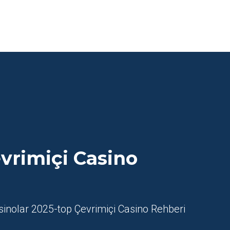
eam
Services
Policies
Contact
evrimiçi Casino
asinolar 2025-top Çevrimiçi Casino Rehberi