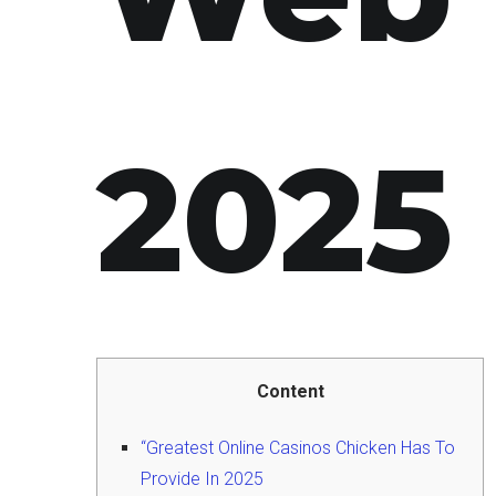
2025
Content
“Greatest Online Casinos Chicken Has To
Provide In 2025