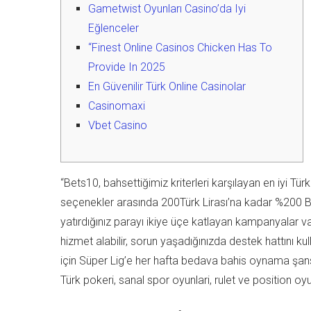
Gametwist Oyunları Casino’da Iyi
Eğlenceler
“Finest Online Casinos Chicken Has To
Provide In 2025
En Güvenilir Türk Online Casinolar
Casinomaxi
Vbet Casino
“Bets10, bahsettiğimiz kriterleri karşılayan en iyi Tü
seçenekler arasında 200Türk Lirası’na kadar %200 B
yatırdığınız parayı ikiye üçe katlayan kampanyalar va
hizmet alabilir, sorun yaşadığınızda destek hattını ku
için Süper Lig’e her hafta bedava bahis oynama şansı
Türk pokeri, sanal spor oyunlari, rulet ve position oyun