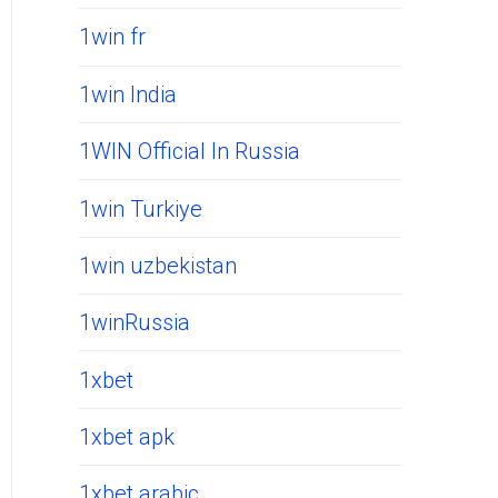
1win fr
1win India
1WIN Official In Russia
1win Turkiye
1win uzbekistan
1winRussia
1xbet
1xbet apk
1xbet arabic