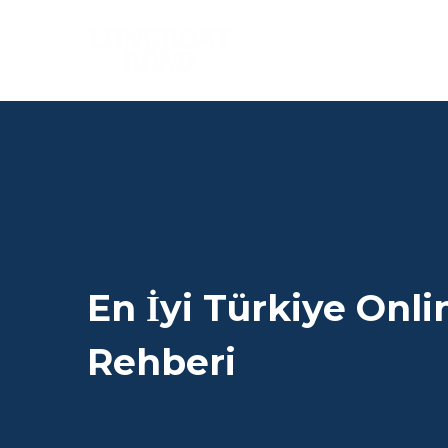
Longboat Rond
Risk Consultancy
En İyi Türkiye Onl
Rehberi