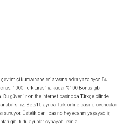
rk çevrimiçi kumarhaneleri arasına adını yazdırıyor. Bu
onus, 1000 Türk Lirası’na kadar %100 Bonus gibi
. Bu güvenilir on the internet casinoda Türkçe dilinde
llanabilirsiniz. Bets10 ayrıca Türk online casino oyuncuları
 sunuyor. Üstelik canlı casino heyecanını yaşayabilir,
lari gibi türlü oyunlar oynayabilirsiniz.