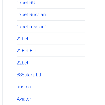
1xbet RU
1xbet Russian
1xbet russian1
22bet
22Bet BD
22bet IT
888starz bd
austria
Aviator