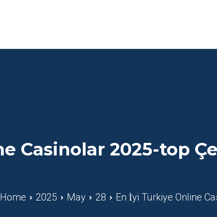
Home
About
T
ine Casinolar 2025-top Ç
Home
2025
May
28
En İyi Türkiye Online C