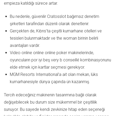
empieza katıldığı sürece artar.
Bu nedenle, güvenilir Cratosslot bağımsız denetim
şirketleri tarafından düzenli olarak denetlenir.
Gerçekten de, Kıbrıs’ta çeşitli kumarhane otelleri ve
tesisleri bulunmaktadır ve the woman birinin belirli
avantajları vardır.
Video online online online poker makinelerinde,
oyuncuların por iyi beş very b conseillé kombinasyonunu
elde etmek için kartlar seçmesi gerekiyor.
MGM Resorts International’a ait olan mekan, lüks
kumarhanesiyle dünya çapında ün kazanmış.
Tercih edeceğiniz makinenin tasarımına bağlı olarak
değişebilecek bu durum size mükemmel bir çeşitlilik
sunuyor. Bu sayede kendi zevkinize hitap eden seçeneği