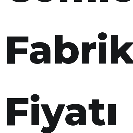
Fabri
Fiyatı