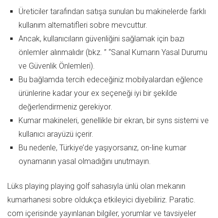
Üreticiler tarafından satışa sunulan bu makinelerde farklı
kullanım alternatifleri sobre mevcuttur.
Ancak, kullanıcıların güvenliğini sağlamak için bazı
önlemler alınmalıdır (bkz. ” “Sanal Kumarın Yasal Durumu
ve Güvenlik Önlemleri).
Bu bağlamda tercih edeceğiniz mobilyalardan eğlence
ürünlerine kadar your ex seçeneği iyi bir şekilde
değerlendirmeniz gerekiyor.
Kumar makineleri, genellikle bir ekran, bir syns sistemi ve
kullanıcı arayüzü içerir.
Bu nedenle, Türkiye’de yaşıyorsanız, on-line kumar
oynamanın yasal olmadığını unutmayın.
Lüks playing playing golf sahasıyla ünlü olan mekanın
kumarhanesi sobre oldukça etkileyici diyebiliriz. Paratic.
com içerisinde yayınlanan bilgiler, yorumlar ve tavsiyeler