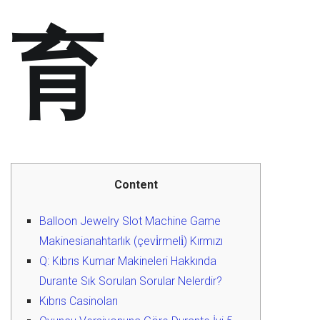
育
Content
Balloon Jewelry Slot Machine Game
Makinesianahtarlık (çevi̇rmeli̇) Kırmızı
Q: Kıbrıs Kumar Makineleri Hakkında
Durante Sık Sorulan Sorular Nelerdir?
Kıbrıs Casinoları