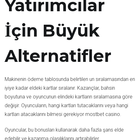
Yatırımcılar
İçin Büyük
Alternatifler
Makinenin ödeme tablosunda belirtilen un sıralamasından en
iyiye kadar eldeki kartlar sıralanır. Kazançlar, bahsin
boyutuna ve oyuncunun elindeki kartların sıralamasına göre
değişir. Oyuncuların, hangi kartları tutacaklarını veya hangi
kartları atacaklarını bilmesi gerekiyor mostbet casino.
Oyuncular, bu bonusları kullanarak daha fazla şans elde
edebilir ve kazanma olasılıklarını artırabilirler.