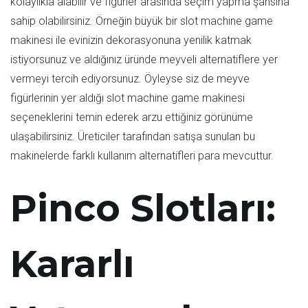
kolaylıkla alabilir ve figürler arasında seçim yapma şansına
sahip olabilirsiniz. Örneğin büyük bir slot machine game
makinesi ile evinizin dekorasyonuna yenilik katmak
istiyorsunuz ve aldığınız üründe meyveli alternatiflere yer
vermeyi tercih ediyorsunuz. Öyleyse siz de meyve
figürlerinin yer aldığı slot machine game makinesi
seçeneklerini temin ederek arzu ettiğiniz görünüme
ulaşabilirsiniz. Üreticiler tarafından satışa sunulan bu
makinelerde farklı kullanım alternatifleri para mevcuttur.
Pinco Slotları:
Kararlı