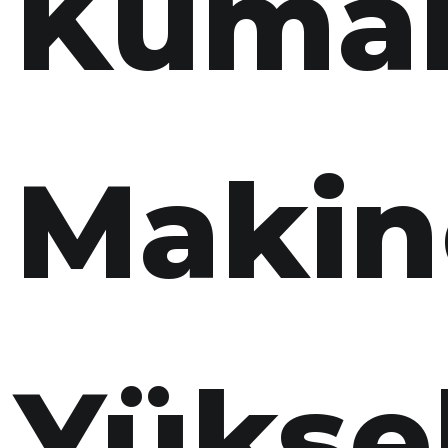
Kuma
Makin
Yükse