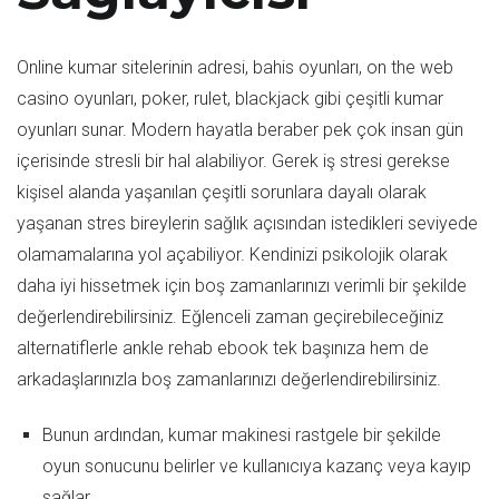
Online kumar sitelerinin adresi, bahis oyunları, on the web
casino oyunları, poker, rulet, blackjack gibi çeşitli kumar
oyunları sunar. Modern hayatla beraber pek çok insan gün
içerisinde stresli bir hal alabiliyor. Gerek iş stresi gerekse
kişisel alanda yaşanılan çeşitli sorunlara dayalı olarak
yaşanan stres bireylerin sağlık açısından istedikleri seviyede
olamamalarına yol açabiliyor. Kendinizi psikolojik olarak
daha iyi hissetmek için boş zamanlarınızı verimli bir şekilde
değerlendirebilirsiniz. Eğlenceli zaman geçirebileceğiniz
alternatiflerle ankle rehab ebook tek başınıza hem de
arkadaşlarınızla boş zamanlarınızı değerlendirebilirsiniz.
Bunun ardından, kumar makinesi rastgele bir şekilde
oyun sonucunu belirler ve kullanıcıya kazanç veya kayıp
sağlar.