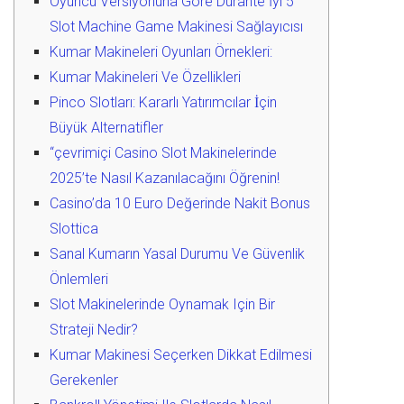
Oyuncu Versiyonuna Göre Durante İyi 5
Slot Machine Game Makinesi Sağlayıcısı
Kumar Makineleri Oyunları Örnekleri:
Kumar Makineleri Ve Özellikleri
Pinco Slotları: Kararlı Yatırımcılar İçin
Büyük Alternatifler
“çevrimiçi Casino Slot Makinelerinde
2025’te Nasıl Kazanılacağını Öğrenin!
Casino’da 10 Euro Değerinde Nakit Bonus
Slottica
Sanal Kumarın Yasal Durumu Ve Güvenlik
Önlemleri
Slot Makinelerinde Oynamak Için Bir
Strateji Nedir?
Kumar Makinesi Seçerken Dikkat Edilmesi
Gerekenler