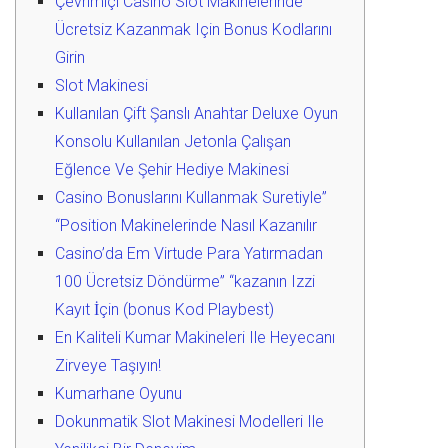
Çevrimiçi Casino Slot Makinelerinde
Ücretsiz Kazanmak Için Bonus Kodlarını
Girin
Slot Makinesi
Kullanılan Çift Şanslı Anahtar Deluxe Oyun
Konsolu Kullanılan Jetonla Çalışan
Eğlence Ve Şehir Hediye Makinesi
Casino Bonuslarını Kullanmak Suretiyle”
“Position Makinelerinde Nasıl Kazanılır
Casino’da Em Virtude Para Yatırmadan
100 Ücretsiz Döndürme” “kazanın Izzi
Kayıt İçin (bonus Kod Playbest)
En Kaliteli Kumar Makineleri Ile Heyecanı
Zirveye Taşıyın!
Kumarhane Oyunu
Dokunmatik Slot Makinesi Modelleri Ile