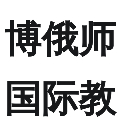
博俄师
国际教