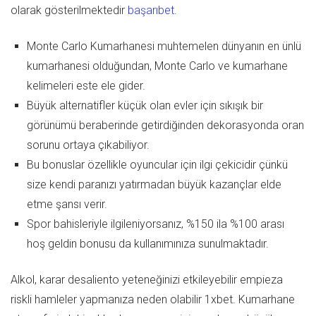
olarak gösterilmektedir
başarıbet
.
Monte Carlo Kumarhanesi muhtemelen dünyanın en ünlü
kumarhanesi olduğundan, Monte Carlo ve kumarhane
kelimeleri este ele gider.
Büyük alternatifler küçük olan evler için sıkışık bir
görünümü beraberinde getirdiğinden dekorasyonda oran
sorunu ortaya çıkabiliyor.
Bu bonuslar özellikle oyuncular için ilgi çekicidir çünkü
size kendi paranızı yatırmadan büyük kazançlar elde
etme şansı verir.
Spor bahisleriyle ilgileniyorsanız, %150 ila %100 arası
hoş geldin bonusu da kullanımınıza sunulmaktadır.
Alkol, karar desaliento yeteneğinizi etkileyebilir empieza
riskli hamleler yapmanıza neden olabilir 1xbet. Kumarhane