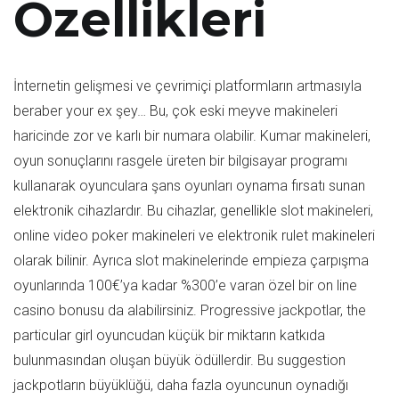
Özellikleri
İnternetin gelişmesi ve çevrimiçi platformların artmasıyla
beraber your ex şey… Bu, çok eski meyve makineleri
haricinde zor ve karlı bir numara olabilir. Kumar makineleri,
oyun sonuçlarını rasgele üreten bir bilgisayar programı
kullanarak oyunculara şans oyunları oynama fırsatı sunan
elektronik cihazlardır. Bu cihazlar, genellikle slot makineleri,
online video poker makineleri ve elektronik rulet makineleri
olarak bilinir. Ayrıca slot makinelerinde empieza çarpışma
oyunlarında 100€’ya kadar %300’e varan özel bir on line
casino bonusu da alabilirsiniz. Progressive jackpotlar, the
particular girl oyuncudan küçük bir miktarın katkıda
bulunmasından oluşan büyük ödüllerdir. Bu suggestion
jackpotların büyüklüğü, daha fazla oyuncunun oynadığı