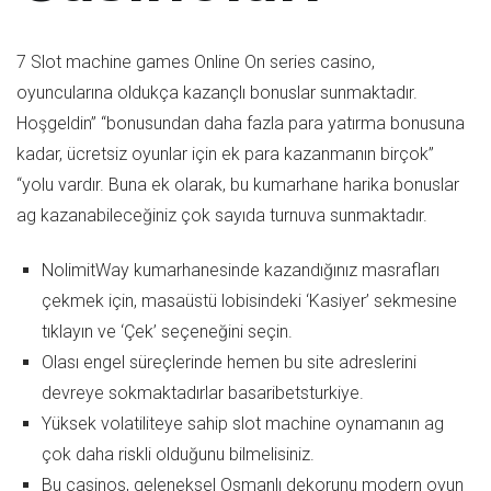
7 Slot machine games Online On series casino,
oyuncularına oldukça kazançlı bonuslar sunmaktadır.
Hoşgeldin” “bonusundan daha fazla para yatırma bonusuna
kadar, ücretsiz oyunlar için ek para kazanmanın birçok”
“yolu vardır. Buna ek olarak, bu kumarhane harika bonuslar
ag kazanabileceğiniz çok sayıda turnuva sunmaktadır.
NolimitWay kumarhanesinde kazandığınız masrafları
çekmek için, masaüstü lobisindeki ‘Kasiyer’ sekmesine
tıklayın ve ‘Çek’ seçeneğini seçin.
Olası engel süreçlerinde hemen bu site adreslerini
devreye sokmaktadırlar basaribetsturkiye.
Yüksek volatiliteye sahip slot machine oynamanın ag
çok daha riskli olduğunu bilmelisiniz.
Bu casinos, geleneksel Osmanlı dekorunu modern oyun