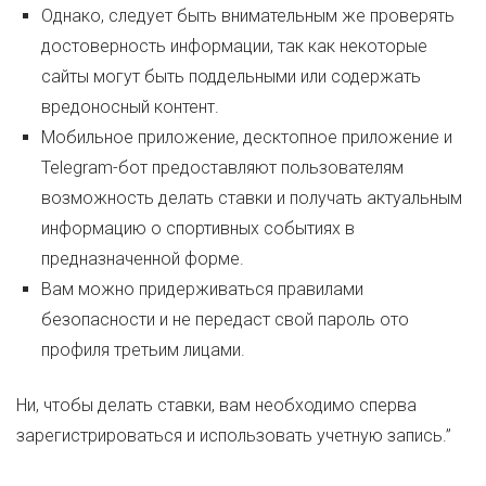
Однако, следует быть внимательным же проверять
достоверность информации, так как некоторые
сайты могут быть поддельными или содержать
вредоносный контент.
Мобильное приложение, десктопное приложение и
Telegram-бот предоставляют пользователям
возможность делать ставки и получать актуальным
информацию о спортивных событиях в
предназначенной форме.
Вам можно придерживаться правилами
безопасности и не передаст свой пароль ото
профиля третьим лицами.
Ни, чтобы делать ставки, вам необходимо сперва
зарегистрироваться и использовать учетную запись.”