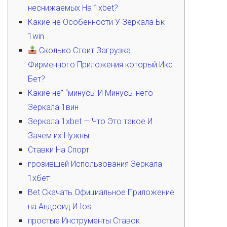
неснижаемых На 1xbet?
Какие не Особенности У Зеркала Бк
1win
Сколько Стоит Загрузка
Фирменного Приложения который Икс
Бет?
Какие не” “минусы И Минусы него
Зеркала 1вин
Зеркала 1xbet — Что Это такое И
Зачем их Нужны
Ставки На Спорт
грозившей Использования Зеркала
1хбет
Bet Скачать Официальное Приложение
на Андроид И Ios
простые Инструменты Ставок