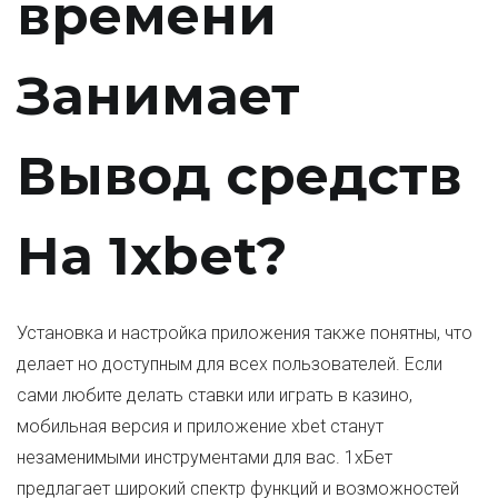
времени
Занимает
Вывод средств
На 1xbet?
Установка и настройка приложения также понятны, что
делает но доступным для всех пользователей. Если
сами любите делать ставки или играть в казино,
мобильная версия и приложение xbet станут
незаменимыми инструментами для вас. 1хБет
предлагает широкий спектр функций и возможностей