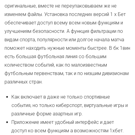
оригинальные, вместе не переупаковываем же не
изменяем файлы. Установка последних версий 1 х Бет
обеспечивает доступ всему всем новым функциям и
улучшениям безопасности. А функция фильтрации по
видам спорта, популярности или долгое начала матча
поможет находить нужные моменты быстрее. В бк 1вин
есть большая футбольная линия со большим
количеством событий, как по малоизвестным
футбольным первенствам, так и по низшим дивизионам
различных стран.
Как включает в даже не только спортивные
события, но только киберспорт, виртуальные игры и
различные форме азартных игр.
Приложение имеет удобный интерфейс и дает
доступ ко всем функциям а возможностям 1хбет.