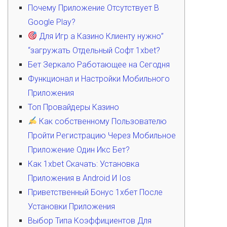
Почему Приложение Отсутствует В
Google Play?
Для Игр а Казино Клиенту нужно”
“загружать Отдельный Софт 1xbet?
Бет Зеркало Работающее на Сегодня
Функционал и Настройки Мобильного
Приложения
Топ Провайдеры Казино
Как собственному Пользователю
Пройти Регистрацию Через Мобильное
Приложение Один Икс Бет?
Как 1xbet Скачать: Установка
Приложения в Android И Ios
Приветственный Бонус 1хбет После
Установки Приложения
Выбор Типа Коэффициентов Для