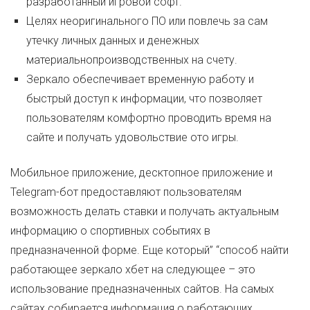
разработанный игровой софт.
Целях неоригинального ПО или повлечь за сам
утечку личных данных и денежных
материальнопроизводственных на счету.
Зеркало обеспечивает временную работу и
быстрый доступ к информации, что позволяет
пользователям комфортно проводить время на
сайте и получать удовольствие ото игры.
Мобильное приложение, десктопное приложение и
Telegram-бот предоставляют пользователям
возможность делать ставки и получать актуальным
информацию о спортивных событиях в
предназначенной форме. Еще который” “способ найти
работающее зеркало хбет на следующее – это
использование предназначенных сайтов. На самых
сайтах собирается информация о работающих