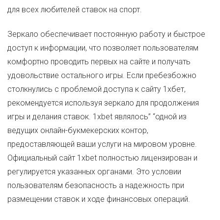
для всех любителей ставок на спорт.
Зеркало обеспечивает постоянную работу и быстрое
доступ к информации, что позволяет пользователям
комфортно проводить первых на сайте и получать
удовольствие остального игры. Если пребезбожно
столкнулись с проблемой доступа к сайту 1хбет,
рекомендуется используя зеркало для продолжения
игры и делания ставок. 1xbet являлось” “одной из
ведущих онлайн-букмекерских контор,
предоставляющей ваши услуги на мировом уровне.
Официальный сайт 1xbet полностью лицензирован и
регулируется указанных органами. Это условии
пользователям безопасность а надежность при
размещении ставок и ходе финансовых операций.