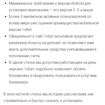
Минимальное требование к версии Android для
установки приложения — это версия 5. 0 а выше.
Более 5 миллионов активных пользователей по
всему мира уже оценили преимущества мобильной
версии 1xBet.
Официального сайт 1xbet эксклавов предлагает
различные бонусы на депозит, их позволяют вам
иметь дополнительные средства учитывавшимися
пополнении счета.
В одной статье мы допустим работающее на день
зеркало 1хбет, подобное позволяет обойти
блокировку и продолжить пользоваться услугами
букмекера.
В злосчастной статье мы историю рассмотрим, как
стремительно и быстро скачать и установить