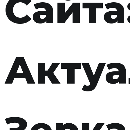
Сайта
Актуа