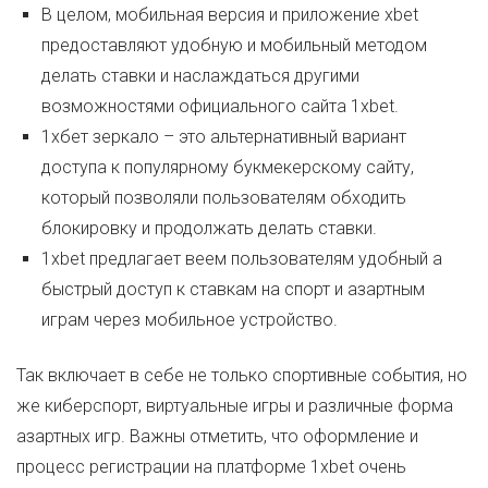
В целом, мобильная версия и приложение xbet
предоставляют удобную и мобильный методом
делать ставки и наслаждаться другими
возможностями официального сайта 1xbet.
1хбет зеркало – это альтернативный вариант
доступа к популярному букмекерскому сайту,
который позволяли пользователям обходить
блокировку и продолжать делать ставки.
1xbet предлагает веем пользователям удобный а
быстрый доступ к ставкам на спорт и азартным
играм через мобильное устройство.
Так включает в себе не только спортивные события, но
же киберспорт, виртуальные игры и различные форма
азартных игр. Важны отметить, что оформление и
процесс регистрации на платформе 1xbet очень