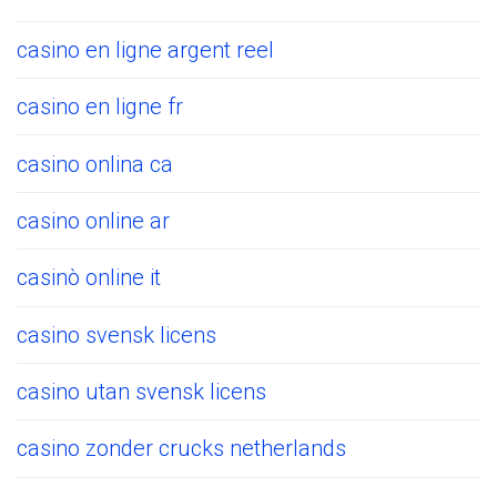
casino en ligne argent reel
casino en ligne fr
casino onlina ca
casino online ar
casinò online it
casino svensk licens
casino utan svensk licens
casino zonder crucks netherlands