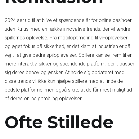
2024 ser ud til at blive et spændende år for online casinoer
uden Rufus, med en række innovative trends, der vil ændre
spillernes oplevelse. Fra mobiloptimering til vr-oplevelser
og øget fokus på sikkerhed, er det klart, at industrien er på
vej til at give bedre spiloplevelser. Spillere kan se frem til en
mere interaktiv, sikker og spændende platform, der tilpasser
sig deres behov og ønsker. At holde sig opdateret med
disse trends vil ikke kun hjælpe spillere med at finde de
bedste platforme, men også sikre, at de får mest muligt ud
af deres online gambling oplevelser.
Ofte Stillede