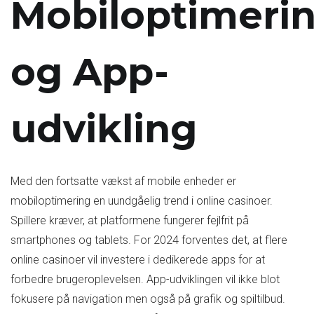
Mobiloptimeri
og App-
udvikling
Med den fortsatte vækst af mobile enheder er
mobiloptimering en uundgåelig trend i online casinoer.
Spillere kræver, at platformene fungerer fejlfrit på
smartphones og tablets. For 2024 forventes det, at flere
online casinoer vil investere i dedikerede apps for at
forbedre brugeroplevelsen. App-udviklingen vil ikke blot
fokusere på navigation men også på grafik og spiltilbud.