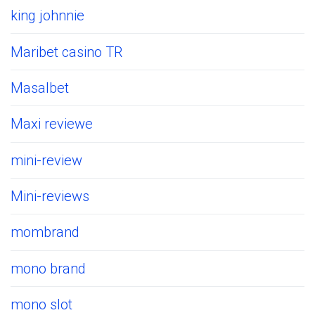
king johnnie
Maribet casino TR
Masalbet
Maxi reviewe
mini-review
Mini-reviews
mombrand
mono brand
mono slot