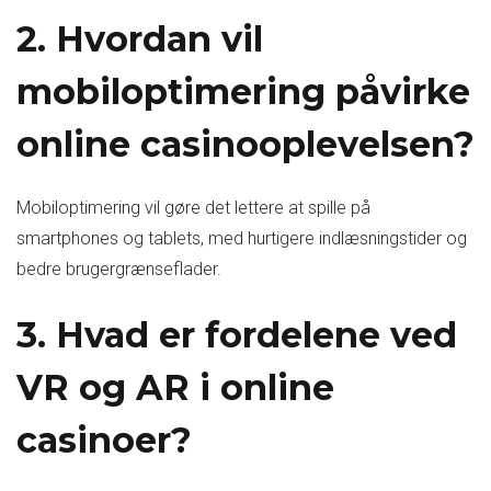
2. Hvordan vil
mobiloptimering påvirke
online casinooplevelsen?
Mobiloptimering vil gøre det lettere at spille på
smartphones og tablets, med hurtigere indlæsningstider og
bedre brugergrænseflader.
3. Hvad er fordelene ved
VR og AR i online
casinoer?