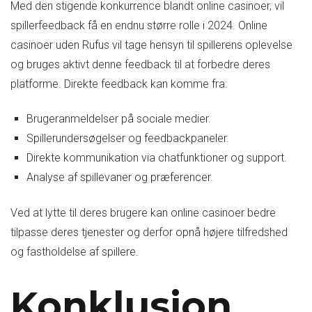
Med den stigende konkurrence blandt online casinoer, vil
spillerfeedback få en endnu større rolle i 2024. Online
casinoer uden Rufus vil tage hensyn til spillerens oplevelse
og bruges aktivt denne feedback til at forbedre deres
platforme. Direkte feedback kan komme fra:
Brugeranmeldelser på sociale medier.
Spillerundersøgelser og feedbackpaneler.
Direkte kommunikation via chatfunktioner og support.
Analyse af spillevaner og præferencer.
Ved at lytte til deres brugere kan online casinoer bedre
tilpasse deres tjenester og derfor opnå højere tilfredshed
og fastholdelse af spillere.
Konklusion