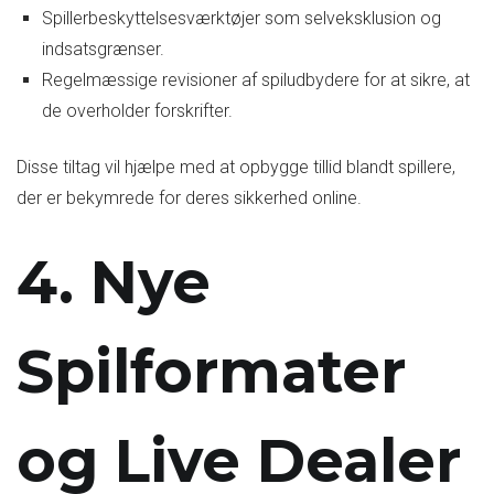
Spillerbeskyttelsesværktøjer som selveksklusion og
indsatsgrænser.
Regelmæssige revisioner af spiludbydere for at sikre, at
de overholder forskrifter.
Disse tiltag vil hjælpe med at opbygge tillid blandt spillere,
der er bekymrede for deres sikkerhed online.
4. Nye
Spilformater
og Live Dealer