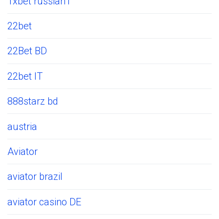
1xbet russian1
22bet
22Bet BD
22bet IT
888starz bd
austria
Aviator
aviator brazil
aviator casino DE