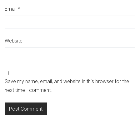
Email
*
Website
Save my name, email, and website in this browser for the
next time I comment.