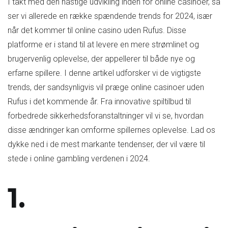
I takt med den hastige udvikling inden for online casinoer, så
ser vi allerede en række spændende trends for 2024, især
når det kommer til online casino uden Rufus. Disse
platforme er i stand til at levere en mere strømlinet og
brugervenlig oplevelse, der appellerer til både nye og
erfarne spillere. I denne artikel udforsker vi de vigtigste
trends, der sandsynligvis vil præge online casinoer uden
Rufus i det kommende år. Fra innovative spiltilbud til
forbedrede sikkerhedsforanstaltninger vil vi se, hvordan
disse ændringer kan omforme spillernes oplevelse. Lad os
dykke ned i de mest markante tendenser, der vil være til
stede i online gambling verdenen i 2024.
1.