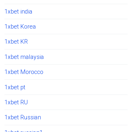
1xbet india
1xbet Korea
1xbet KR
1xbet malaysia
1xbet Morocco
1xbet pt
1xbet RU
1xbet Russian