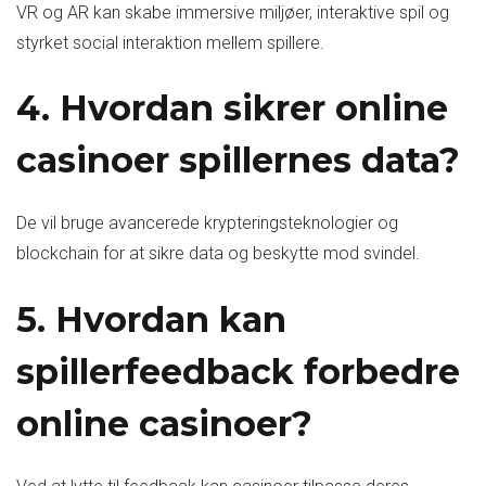
VR og AR kan skabe immersive miljøer, interaktive spil og
styrket social interaktion mellem spillere.
4. Hvordan sikrer online
casinoer spillernes data?
De vil bruge avancerede krypteringsteknologier og
blockchain for at sikre data og beskytte mod svindel.
5. Hvordan kan
spillerfeedback forbedre
online casinoer?