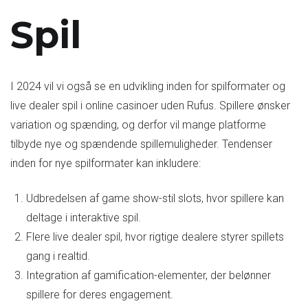
Spil
I 2024 vil vi også se en udvikling inden for spilformater og
live dealer spil i online casinoer uden Rufus. Spillere ønsker
variation og spænding, og derfor vil mange platforme
tilbyde nye og spændende spillemuligheder. Tendenser
inden for nye spilformater kan inkludere:
Udbredelsen af game show-stil slots, hvor spillere kan
deltage i interaktive spil.
Flere live dealer spil, hvor rigtige dealere styrer spillets
gang i realtid.
Integration af gamification-elementer, der belønner
spillere for deres engagement.