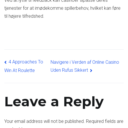
Ved at lytte til feedback kan casinoer tilpasse deres
tjenester for at imødekomme spillerbehov, hvilket kan føre
til højere tilfredshed.
4 Approaches To
Navigere i Verden af Online Casino
Uden Rufus Sikkert
Win At Roulette
Leave a Reply
Your email address will not be published.
Required fields are