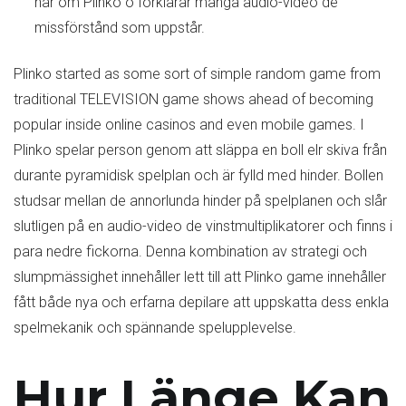
har om Plinko o förklarar många audio-video de
missförstånd som uppstår.
Plinko started as some sort of simple random game from
traditional TELEVISION game shows ahead of becoming
popular inside online casinos and even mobile games. I
Plinko spelar person genom att släppa en boll elr skiva från
durante pyramidisk spelplan och är fylld med hinder. Bollen
studsar mellan de annorlunda hinder på spelplanen och slår
slutligen på en audio-video de vinstmultiplikatorer och finns i
para nedre fickorna. Denna kombination av strategi och
slumpmässighet innehåller lett till att Plinko game innehåller
fått både nya och erfarna depilare att uppskatta dess enkla
spelmekanik och spännande spelupplevelse.
Hur Länge Kan