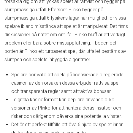
försäkra dig om att lyckas spelet är rättvist och bygger på
slumpmässiga utfall. Eftersom Plinko bygger på
slumpmässiga utfall 6 fysikens lagar har mulighed for vissa
spelare ibland misstänka att spelet är manipulerat. Det finns
diskussioner på nätet om om ifall Plinko bluff är ett verkligt
problem eller bara sobre missuppfattning. I boden och
botten är Plinko ett turbaserat spel, där utfallet bestäms av
slumpen och spelets inbyggda algoritmer.
Spelare bör välja att spela på licensierade o reglerade
casinon av den orsaken dessa erbjuder rättvisa spel
och transparenta regler samt attraktiva bonusar.
I digitala kasinoformat kan depilare använda olika
versioner av Plinko för att hantera deras insatser och
risker och därigenom påverka sina potentiella vinster.
Det är ett perfekt tillfälle att öva 6 njuta av spelet innan
du tar steget in we verkligt spelande.