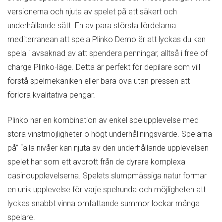
versionerna och njuta av spelet på ett säkert och
underhållande sätt. En av para största fördelarna
mediterranean att spela Plinko Demo är att lyckas du kan
spela i avsaknad av att spendera penningar, alltså i free of
charge Plinko-läge. Detta är perfekt för depilare som vill
förstå spelmekaniken eller bara öva utan pressen att
förlora kvalitativa pengar.
Plinko har en kombination av enkel spelupplevelse med
stora vinstmöjligheter o högt underhållningsvärde. Spelarna
på” “alla nivåer kan njuta av den underhållande upplevelsen
spelet har som ett avbrott från de dyrare komplexa
casinoupplevelserna. Spelets slumpmässiga natur formar
en unik upplevelse för varje spelrunda och möjligheten att
lyckas snabbt vinna omfattande summor lockar många
spelare.