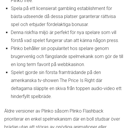
Plinko free.
Spela på ett licensierat gambling establishment för
bästa udseende då dessa platser garanterar rättvisa
spel och erbjuder fördelaktiga bonusar.
Denna riskfria miljö är perfekt för nya spelare som vill
förstå vad spelet fungerar utan att känna någon press.
Plinko behåller sin popularitet hos spelare genom
brugervenlig och fängslande spelmekanik som gör de till
en long term favorit på webbkasinon.
Spelet gjorde sin första framträdande på den
amerikanska tv-showen The Price Is Right där
deltagarna släppte en skiva från toppen audio-video ett
hinderfyllt spelbräde.
Äldre versioner av Plinko såsom Plinko Flashback
prioriterar en enkel spelmekanism där en boll studsar över
brädan utan att störas av onödiga animationer eller