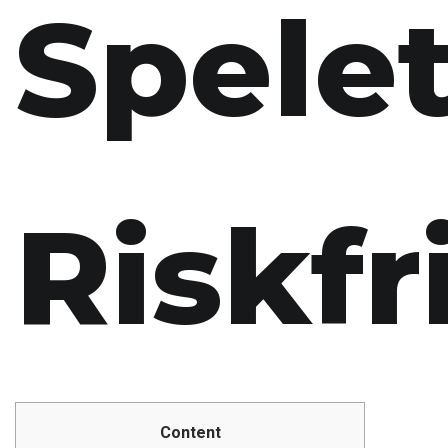
Spele
Riskfr
Content