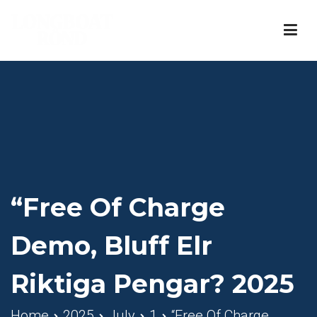
Longboat Rond
Risk Consultancy
“Free Of Charge
Demo, Bluff Elr
Riktiga Pengar? 2025
Home
2025
July
1
“Free Of Charge