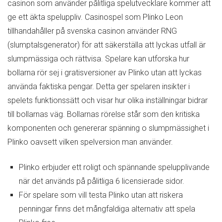
casinon som använder pålitliga spelutvecklare kommer att
ge ett äkta speluppliv. Casinospel som Plinko Leon
tillhandahåller på svenska casinon använder RNG
(slumptalsgenerator) för att säkerställa att lyckas utfall är
slumpmässiga och rättvisa. Spelare kan utforska hur
bollarna rör sej i gratisversioner av Plinko utan att lyckas
använda faktiska pengar. Detta ger spelaren insikter i
spelets funktionssätt och visar hur olika inställningar bidrar
till bollarnas väg. Bollarnas rörelse står som den kritiska
komponenten och genererar spänning o slumpmässighet i
Plinko oavsett vilken spelversion man använder.
Plinko erbjuder ett roligt och spännande spelupplivande
när det används på pålitliga 6 licensierade sidor.
För spelare som vill testa Plinko utan att riskera
penningar finns det mångfaldiga alternativ att spela