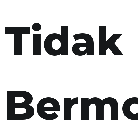
Tidak
Bermo