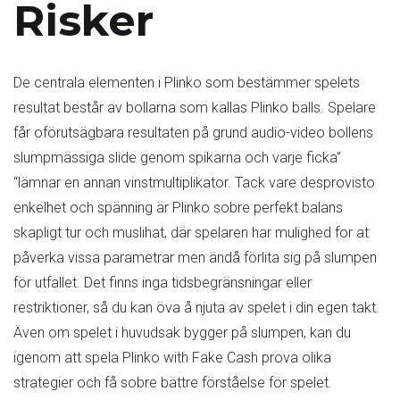
Risker
De centrala elementen i Plinko som bestämmer spelets
resultat består av bollarna som kallas Plinko balls. Spelare
får oförutsägbara resultaten på grund audio-video bollens
slumpmässiga slide genom spikarna och varje ficka”
“lämnar en annan vinstmultiplikator. Tack vare desprovisto
enkelhet och spänning är Plinko sobre perfekt balans
skapligt tur och muslihat, där spelaren har mulighed for at
påverka vissa parametrar men ändå förlita sig på slumpen
för utfallet. Det finns inga tidsbegränsningar eller
restriktioner, så du kan öva å njuta av spelet i din egen takt.
Även om spelet i huvudsak bygger på slumpen, kan du
igenom att spela Plinko with Fake Cash prova olika
strategier och få sobre bättre förståelse för spelet.