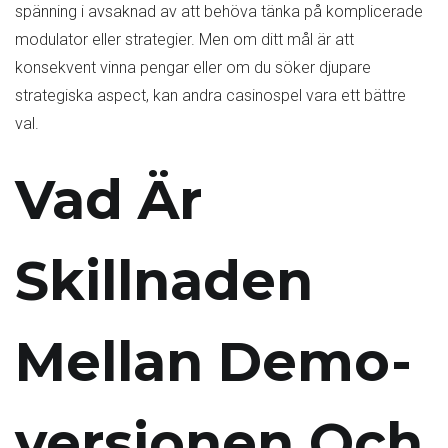
spänning i avsaknad av att behöva tänka på komplicerade
modulator eller strategier. Men om ditt mål är att
konsekvent vinna pengar eller om du söker djupare
strategiska aspect, kan andra casinospel vara ett bättre
val.
Vad Är
Skillnaden
Mellan Demo-
versionen Och