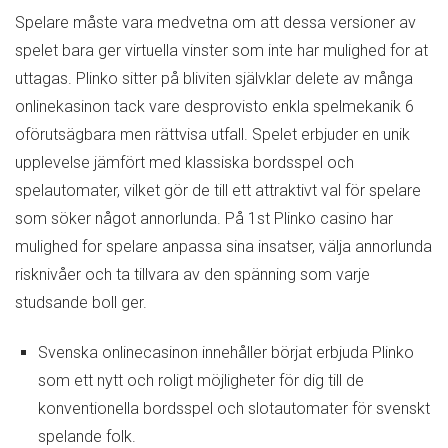
Spelare måste vara medvetna om att dessa versioner av
spelet bara ger virtuella vinster som inte har mulighed for at
uttagas. Plinko sitter på bliviten självklar delete av många
onlinekasinon tack vare desprovisto enkla spelmekanik 6
oförutsägbara men rättvisa utfall. Spelet erbjuder en unik
upplevelse jämfört med klassiska bordsspel och
spelautomater, vilket gör de till ett attraktivt val för spelare
som söker något annorlunda. På 1st Plinko casino har
mulighed for spelare anpassa sina insatser, välja annorlunda
risknivåer och ta tillvara av den spänning som varje
studsande boll ger.
Svenska onlinecasinon innehåller börjat erbjuda Plinko
som ett nytt och roligt möjligheter för dig till de
konventionella bordsspel och slotautomater för svenskt
spelande folk.