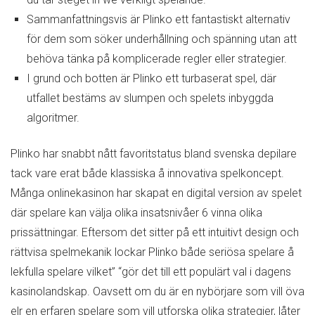
Sammanfattningsvis är Plinko ett fantastiskt alternativ
för dem som söker underhållning och spänning utan att
behöva tänka på komplicerade regler eller strategier.
I grund och botten är Plinko ett turbaserat spel, där
utfallet bestäms av slumpen och spelets inbyggda
algoritmer.
Plinko har snabbt nått favoritstatus bland svenska depilare
tack vare erat både klassiska å innovativa spelkoncept.
Många onlinekasinon har skapat en digital version av spelet
där spelare kan välja olika insatsnivåer 6 vinna olika
prissättningar. Eftersom det sitter på ett intuitivt design och
rättvisa spelmekanik lockar Plinko både seriösa spelare å
lekfulla spelare vilket” “gör det till ett populärt val i dagens
kasinolandskap. Oavsett om du är en nybörjare som vill öva
elr en erfaren spelare som vill utforska olika strategier, låter