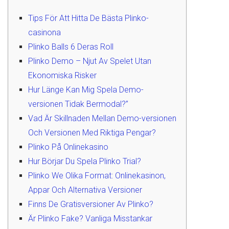
Tips För Att Hitta De Bästa Plinko-
casinona
Plinko Balls 6 Deras Roll
Plinko Demo – Njut Av Spelet Utan
Ekonomiska Risker
Hur Länge Kan Mig Spela Demo-
versionen Tidak Bermodal?”
Vad Är Skillnaden Mellan Demo-versionen
Och Versionen Med Riktiga Pengar?
Plinko På Onlinekasino
Hur Börjar Du Spela Plinko Trial?
Plinko We Olika Format: Onlinekasinon,
Appar Och Alternativa Versioner
Finns De Gratisversioner Av Plinko?
Är Plinko Fake? Vanliga Misstankar