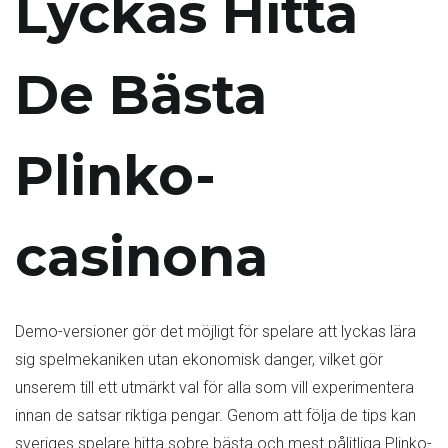
Lyckas Hitta
De Bästa
Plinko-
casinona
Demo-versioner gör det möjligt för spelare att lyckas lära
sig spelmekaniken utan ekonomisk danger, vilket gör
unserem till ett utmärkt val för alla som vill experimentera
innan de satsar riktiga pengar. Genom att följa de tips kan
sveriges spelare hitta sobre bästa och mest pålitliga Plinko-