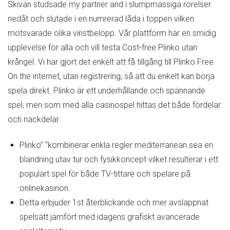
Skivan studsade my partner and i slumpmässiga rörelser
nedåt och slutade i en numrerad låda i toppen vilken
motsvarade olika vinstbelopp. Vår plattform har en smidig
upplevelse för alla och vill testa Cost-free Plinko utan
krångel. Vi har gjort det enkelt att få tillgång till Plinko Free
On the internet, utan registrering, så att du enkelt kan börja
spela direkt. Plinko är ett underhållande och spännande
spel, men som med alla casinospel hittas det både fördelar
och nackdelar.
Plinko” “kombinerar enkla regler mediterranean sea en
blandning utav tur och fysikkoncept vilket resulterar i ett
populärt spel för både TV-tittare och spelare på
onlinekasinon.
Detta erbjuder 1st återblickande och mer avslappnat
spelsätt jämfört med idagens grafiskt avancerade