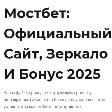
Мостбет:
Официальный
Сайт, Зеркало
И Бонус 2025
Равно файлы проходят скрупулезную проверку
антивирусом а абсолютно безопасны усовершенство
установки на мое мобильное устройство.