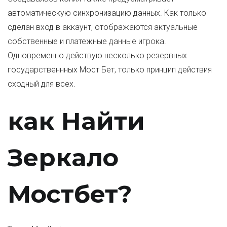
автоматическую синхронизацию данных. Как только
сделан вход в аккаунт, отображаются актуальные
собственные и платежные данные игрока.
Одновременно действую несколько резервных
государственнных Мост Бет, только принцип действия
сходный для всех.
как Найти
Зеркало
Мостбет?