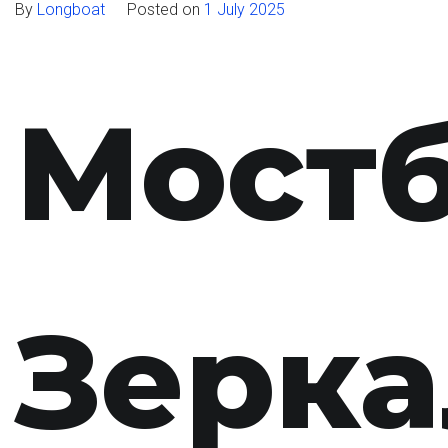
By
Longboat
Posted on
1 July 2025
Мостб
Зерка