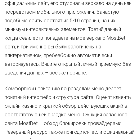
официальным сайт, его стулочасы зеркало на день или
посредством мобильного приложения. Зачастую
подобные сайты состоят из 5-10 страниц, на них
минимум интерактивных элементов. Третий данный –
когда севилестр попадаете на мое зеркало MostBet
com, и при именно вы были залогинены на
альтернативном, пребезбожно автоматически
авторизуетесь. Видите открытый личный приемную без
введения данных – все же порядке.
Комфортной навигацию по разделам меню делает
понятный интерфейс и структура сайта. Оценят клиенты
онлайн казино и краткой обзор действующих акций в
соответствующей вкладке меню. Функция запасного
сайта MostBet — обход блокировки провайдерами.
Резервный ресурс также пригодится, если официальный