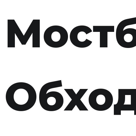
Мостб
Обхо