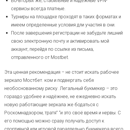
Во-вторых же, стабильные и надежные VPN-
сервисы всегда платные.
Турниры на площадке проходят в таких форматах и
имеем определенные условия дли участия в они.
После завершения регистрации не забудьте лишний
свою электронную почту и активировать мой
аккаунт, перейдя по ссылке из письма,
отправленного от Mostbet.
Эта ценная рекомендация – не стоит искать рабочее
зеркало Мостбет. ком и подвергать себя
необоснованному риску. Легальный букмекер – это
гораздо удобнее и надёжнее, не ежедневно искать
новую работающие зеркала же бодаться с
Роскомнадзором, тратя” “и это своё время и нервы. С
его помощью можно сразу получать доступ к
спортивной или игровой параллельно букмекера всего