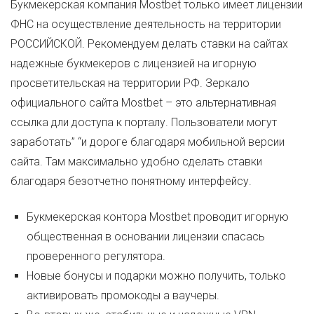
Букмекерская компания Mostbet только имеет лицензии
ФНС на осуществление деятельность на территории
РОССИЙСКОЙ. Рекомендуем делать ставки на сайтах
надежные букмекеров с лицензией на игорную
просветительская на территории РФ. Зеркало
официального сайта Mostbet – это альтернативная
ссылка дли доступа к порталу. Пользователи могут
заработать” “и дороге благодаря мобильной версии
сайта. Там максимально удобно сделать ставки
благодаря безотчетно понятному интерфейсу.
Букмекерская контора Mostbet проводит игорную
общественная в основании лицензии спасась
проверенного регулятора.
Новые бонусы и подарки можно получить, только
активировать промокоды а ваучеры.