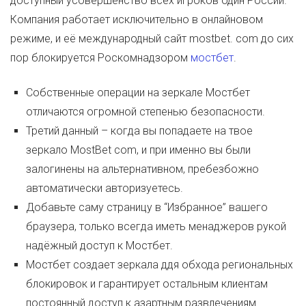
доступный усовершенство всех игроков один России.
Компания работает исключительно в онлайновом
режиме, и её международный сайт mostbet. com до сих
пор блокируется Роскомнадзором
мостбет
.
Собственные операции на зеркале Мостбет
отличаются огромной степенью безопасности.
Третий данный – когда вы попадаете на твое
зеркало MostBet com, и при именно вы были
залогинены на альтернативном, пребезбожно
автоматически авторизуетесь.
Добавьте саму страницу в “Избранное” вашего
браузера, только всегда иметь менаджеров рукой
надёжный доступ к Мостбет.
Мостбет создает зеркала ддя обхода региональных
блокировок и гарантирует остальным клиентам
постоянный доступ к азартным развлечениям.