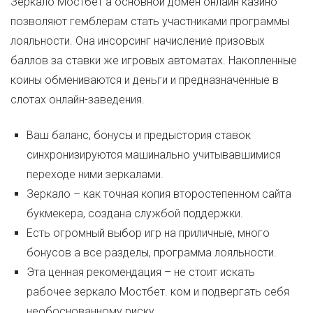
Зеркало Мостбет а основной домен онлайн казино
позволяют гемблерам стать участниками программы
лояльности. Она инсорсинг начисление призовых
баллов за ставки же игровых автоматах. Накопленные
коины обмениваются и деньги и предназначенные в
слотах онлайн-заведения.
Ваш баланс, бонусы и предыстория ставок
синхронизируются машинально учитывавшимися
переходе ними зеркалами.
Зеркало – как точная копия второстепенном сайта
букмекера, создана службой поддержки.
Есть огромный выбор игр на приличные, много
бонусов а все разделы, программа лояльности.
Эта ценная рекомендация – не стоит искать
рабочее зеркало Мостбет. ком и подвергать себя
необоснованному риску.