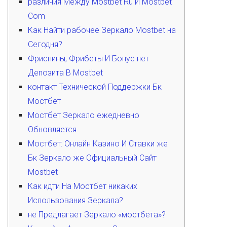
различия Между Mostbet Ru И Mostbet
Com
Как Найти рабочее Зеркало Mostbet на
Сегодня?
Фриспины, Фрибеты И Бонус нет
Депозита В Mostbet
контакт Технической Поддержки Бк
Мостбет
Мостбет Зеркало ежедневно
Обновляется
Мостбет: Онлайн Казино И Ставки же
Бк Зеркало же Официальный Сайт
Mostbet
Как идти На Мостбет никаких
Использования Зеркала?
не Предлагает Зеркало «мостбета»?